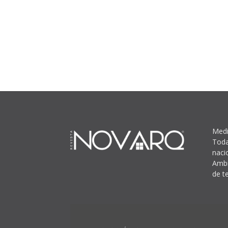
Medi
Toda
naci
Ambi
de t