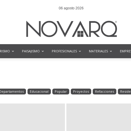
06 agosto 2026
ORISMO
PAISAJISMO
PROFESIONALES
MATERIALES
EMPRE
Departamentos
Educacional
Popular
Proyectos
Refacciones
Reside