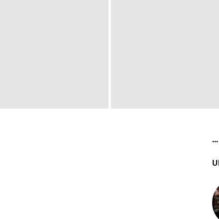
...
U