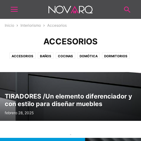
Inicio
Interiorismo
Accesorios
ACCESORIOS
ACCESORIOS
BAÑOS
COCINAS
DOMÓTICA
DORMITORIOS
ESCALERAS
ESTILOS
ILUMINACIÓN
LAUNDRY
MOBILIARIOS
OFICINAS
PATIOS Y EXTERIOR
PERSIANAS/CORTINAS
PISCINAS
QUINCHOS
SALAS
SALÓN COMERCIAL
SISTEMAS
TEXTILES
TIRADORES /Un elemento diferenciador y
con estilo para diseñar muebles
febrero 28, 2025
-