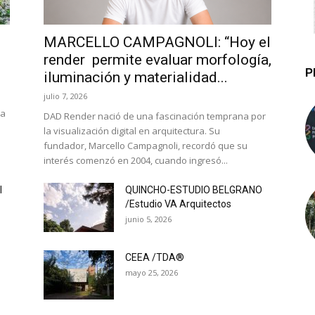
MARCELLO CAMPAGNOLI: “Hoy el
render permite evaluar morfología,
P
iluminación y materialidad...
julio 7, 2026
la
DAD Render nació de una fascinación temprana por
la visualización digital en arquitectura. Su
fundador, Marcello Campagnoli, recordó que su
interés comenzó en 2004, cuando ingresó...
l
QUINCHO-ESTUDIO BELGRANO
/Estudio VA Arquitectos
junio 5, 2026
CEEA /TDA®
mayo 25, 2026