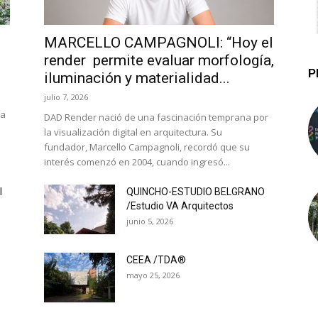
MARCELLO CAMPAGNOLI: “Hoy el
render permite evaluar morfología,
P
iluminación y materialidad...
julio 7, 2026
la
DAD Render nació de una fascinación temprana por
la visualización digital en arquitectura. Su
fundador, Marcello Campagnoli, recordó que su
interés comenzó en 2004, cuando ingresó...
l
QUINCHO-ESTUDIO BELGRANO
/Estudio VA Arquitectos
junio 5, 2026
CEEA /TDA®
mayo 25, 2026