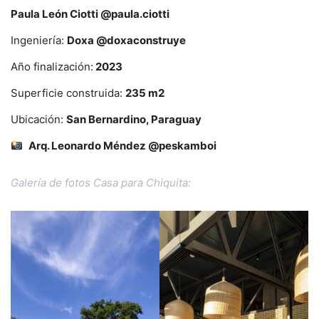
Paula León Ciotti @paula.ciotti
Ingeniería:
Doxa @doxaconstruye
Año finalización:
2023
Superficie construida:
235 m2
Ubicación:
San Bernardino, Paraguay
Arq. Leonardo Méndez @peskamboi
Galería de fotos Casa para Chiquita: