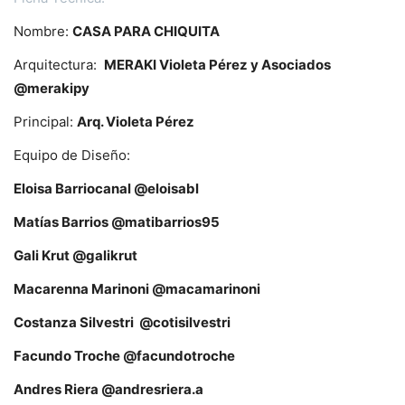
Nombre:
CASA PARA CHIQUITA
Arquitectura:
MERAKI Violeta Pérez y Asociados
@merakipy
Principal:
Arq. Violeta Pérez
Equipo de Diseño:
Eloisa Barriocanal @eloisabl
Matías Barrios @matibarrios95
Gali Krut @galikrut
Macarenna Marinoni @macamarinoni
Costanza Silvestri @cotisilvestri
Facundo Troche @facundotroche
Andres Riera @andresriera.a