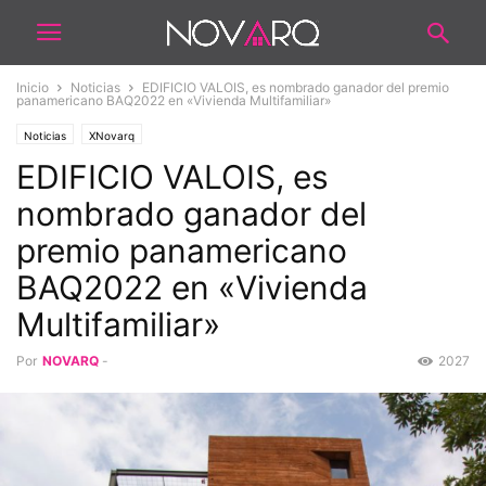
Inicio
Noticias
EDIFICIO VALOIS, es nombrado ganador del premio
panamericano BAQ2022 en «Vivienda Multifamiliar»
Noticias
XNovarq
EDIFICIO VALOIS, es
nombrado ganador del
premio panamericano
BAQ2022 en «Vivienda
Multifamiliar»
Por
NOVARQ
-
2027