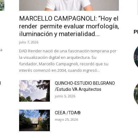
MARCELLO CAMPAGNOLI: “Hoy el
render permite evaluar morfología,
P
iluminación y materialidad...
julio 7, 2026
la
DAD Render nació de una fascinación temprana por
la visualización digital en arquitectura. Su
fundador, Marcello Campagnoli, recordó que su
interés comenzó en 2004, cuando ingresó...
l
QUINCHO-ESTUDIO BELGRANO
/Estudio VA Arquitectos
junio 5, 2026
CEEA /TDA®
mayo 25, 2026