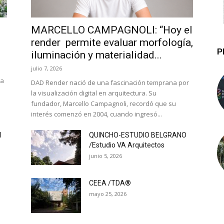
MARCELLO CAMPAGNOLI: “Hoy el
render permite evaluar morfología,
P
iluminación y materialidad...
julio 7, 2026
la
DAD Render nació de una fascinación temprana por
la visualización digital en arquitectura. Su
fundador, Marcello Campagnoli, recordó que su
interés comenzó en 2004, cuando ingresó...
l
QUINCHO-ESTUDIO BELGRANO
/Estudio VA Arquitectos
junio 5, 2026
CEEA /TDA®
mayo 25, 2026