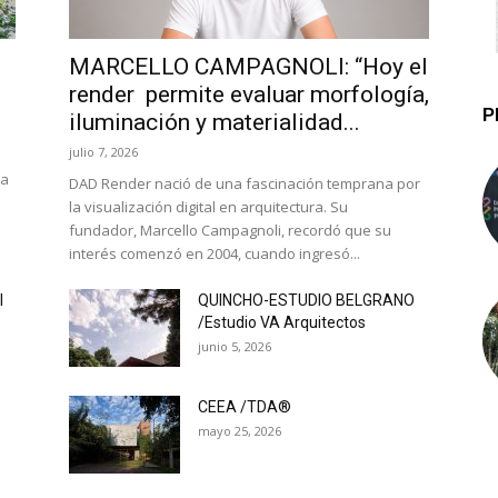
MARCELLO CAMPAGNOLI: “Hoy el
render permite evaluar morfología,
P
iluminación y materialidad...
julio 7, 2026
la
DAD Render nació de una fascinación temprana por
la visualización digital en arquitectura. Su
fundador, Marcello Campagnoli, recordó que su
interés comenzó en 2004, cuando ingresó...
l
QUINCHO-ESTUDIO BELGRANO
/Estudio VA Arquitectos
junio 5, 2026
CEEA /TDA®
mayo 25, 2026