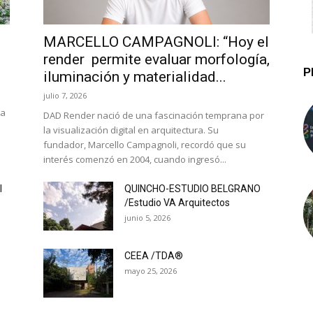
MARCELLO CAMPAGNOLI: “Hoy el
render permite evaluar morfología,
P
iluminación y materialidad...
julio 7, 2026
la
DAD Render nació de una fascinación temprana por
la visualización digital en arquitectura. Su
fundador, Marcello Campagnoli, recordó que su
interés comenzó en 2004, cuando ingresó...
l
QUINCHO-ESTUDIO BELGRANO
/Estudio VA Arquitectos
junio 5, 2026
CEEA /TDA®
mayo 25, 2026