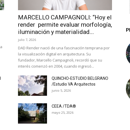
MARCELLO CAMPAGNOLI: “Hoy el
render permite evaluar morfología,
P
iluminación y materialidad...
julio 7, 2026
la
DAD Render nació de una fascinación temprana por
la visualización digital en arquitectura. Su
fundador, Marcello Campagnoli, recordó que su
interés comenzó en 2004, cuando ingresó...
l
QUINCHO-ESTUDIO BELGRANO
/Estudio VA Arquitectos
junio 5, 2026
CEEA /TDA®
mayo 25, 2026