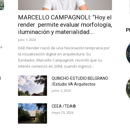
MARCELLO CAMPAGNOLI: “Hoy el
render permite evaluar morfología,
P
iluminación y materialidad...
julio 7, 2026
la
DAD Render nació de una fascinación temprana por
la visualización digital en arquitectura. Su
fundador, Marcello Campagnoli, recordó que su
interés comenzó en 2004, cuando ingresó...
l
QUINCHO-ESTUDIO BELGRANO
/Estudio VA Arquitectos
junio 5, 2026
CEEA /TDA®
mayo 25, 2026