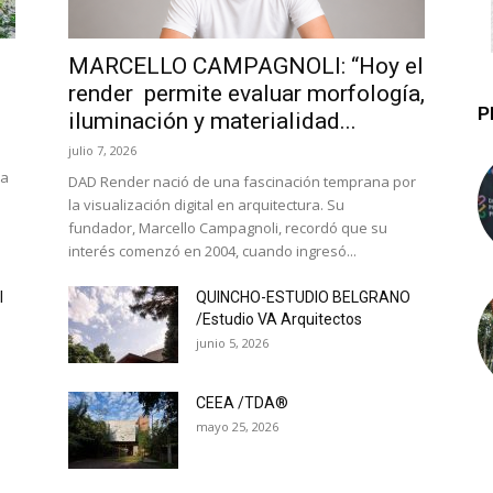
MARCELLO CAMPAGNOLI: “Hoy el
render permite evaluar morfología,
P
iluminación y materialidad...
julio 7, 2026
la
DAD Render nació de una fascinación temprana por
la visualización digital en arquitectura. Su
fundador, Marcello Campagnoli, recordó que su
interés comenzó en 2004, cuando ingresó...
l
QUINCHO-ESTUDIO BELGRANO
/Estudio VA Arquitectos
junio 5, 2026
CEEA /TDA®
mayo 25, 2026