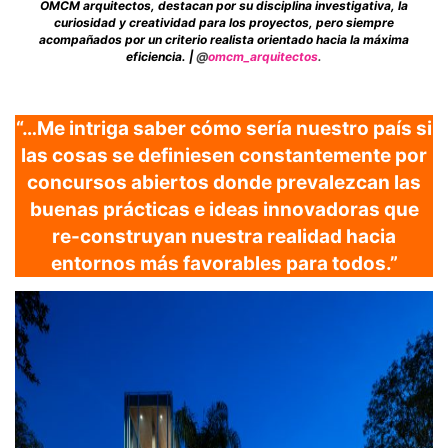
OMCM arquitectos, destacan por su disciplina investigativa, la
curiosidad y creatividad para los proyectos, pero siempre
acompañados por un criterio realista orientado hacia la máxima
eficiencia. |
@
omcm_arquitectos
.
“…Me intriga saber cómo sería nuestro país si
las cosas se definiesen constantemente por
concursos abiertos donde prevalezcan las
buenas prácticas e ideas innovadoras que
re-construyan nuestra realidad hacia
entornos más favorables para todos.”