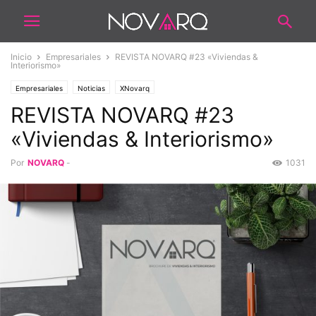
Inicio
Empresariales
REVISTA NOVARQ #23 «Viviendas &
Interiorismo»
Empresariales
Noticias
XNovarq
REVISTA NOVARQ #23
«Viviendas & Interiorismo»
Por
NOVARQ
-
1031