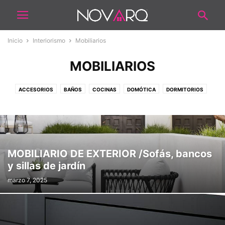
Inicio
Interiorismo
Mobiliarios
MOBILIARIOS
ACCESORIOS
BAÑOS
COCINAS
DOMÓTICA
DORMITORIOS
ESCALERAS
ESTILOS
ILUMINACIÓN
LAUNDRY
MOBILIARIOS
OFICINAS
PATIOS Y EXTERIOR
PERSIANAS/CORTINAS
PISCINAS
QUINCHOS
SALAS
SALÓN COMERCIAL
SISTEMAS
TEXTILES
MOBILIARIO DE EXTERIOR /Sofás, bancos
y sillas de jardín
marzo 7, 2025