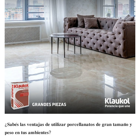
¿𝐒𝐚𝐛𝐞́𝐬 𝐥𝐚𝐬 𝐯𝐞𝐧𝐭𝐚𝐣𝐚𝐬 𝐝𝐞 𝐮𝐭𝐢𝐥𝐢𝐳𝐚𝐫 𝐩𝐨𝐫𝐜𝐞𝐥𝐥𝐚𝐧𝐚𝐭𝐨𝐬 𝐝𝐞 𝐠𝐫𝐚𝐧 𝐭𝐚𝐦𝐚𝐧̃𝐨 𝐲
𝐩𝐞𝐬𝐨 𝐞𝐧 𝐭𝐮𝐬 𝐚𝐦𝐛𝐢𝐞𝐧𝐭𝐞𝐬?