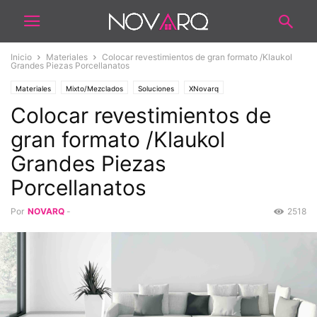
Inicio
Materiales
Colocar revestimientos de gran formato /Klaukol
Grandes Piezas Porcellanatos
Materiales
Mixto/Mezclados
Soluciones
XNovarq
Colocar revestimientos de
gran formato /Klaukol
Grandes Piezas
Porcellanatos
Por
NOVARQ
-
2518