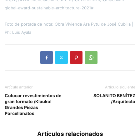
global-award-sustainable-architecture-2021#
Foto de portada de nota: Obra Vivienda Ara Pytu de José Cubilla |
Ph: Luis Ayala
Artículo anterior
Artículo siguiente
Colocar revestimientos de
SOLANITO BENÍTEZ
gran formato /Klaukol
/Arquitecto
Grandes Piezas
Porcellanatos
Artículos relacionados