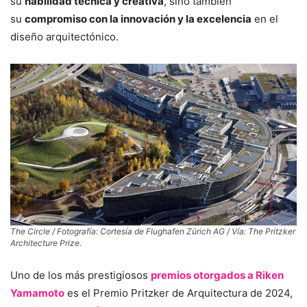
su
habilidad técnica y creativa
, sino también
su
compromiso con la innovación y la excelencia
en el
diseño arquitectónico.
The Circle / Fotografía: Cortesía de Flughafen Zürich AG / Vía: The Pritzker
Architecture Prize.
Uno de los más prestigiosos
premios otorgados a Riken
Yamamoto
es el Premio Pritzker de Arquitectura de 2024,