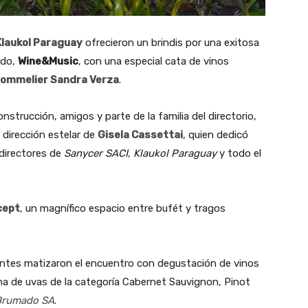
Klaukol Paraguay
ofrecieron un brindis por una exitosa
ado,
Wine&Music
, con una especial cata de vinos
ommelier Sandra Verza
.
onstrucción, amigos y parte de la familia del directorio,
 dirección estelar de
Gisela Cassettai
, quien dedicó
 directores de
Sanycer SACI
,
Klaukol Paraguay
y todo el
cept
, un magnífico espacio entre bufét y tragos
entes matizaron el encuentro con degustación de vinos
 de uvas de la categoría Cabernet Sauvignon, Pinot
Brumado SA
.