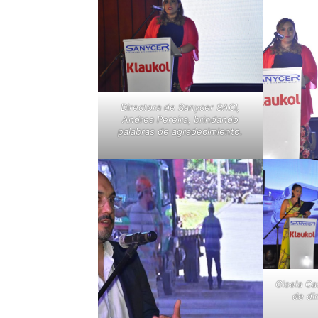
Directora de Sanycer SACI,
Andrea Pereira, brindando
palabras de agradecimiento.
Gisela Ca
de dir