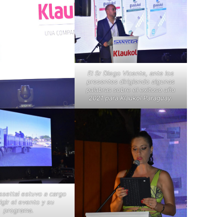
El Sr Diego Vicente, ante los
presentes dirigiendo algunas
palabras sobre el exitoso año
2021 para Klaukol Paraguay.
ssettai estuvo a cargo
igir el evento y su
programa.