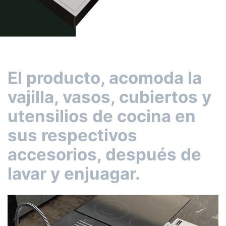
El producto, acomoda la
vajilla, vasos, cubiertos y
utensilios de cocina en
sus respectivos
accesorios, después de
lavar y enjuagar.