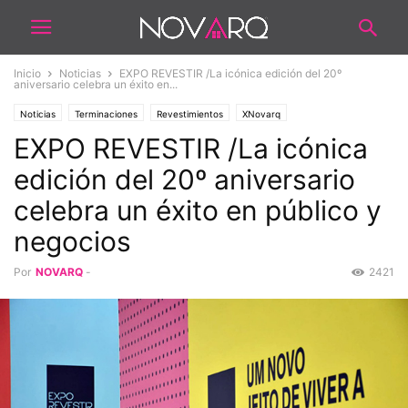
Inicio
Noticias
EXPO REVESTIR /La icónica edición del 20º
aniversario celebra un éxito en...
Noticias
Terminaciones
Revestimientos
XNovarq
EXPO REVESTIR /La icónica
edición del 20º aniversario
celebra un éxito en público y
negocios
Por
NOVARQ
-
2421