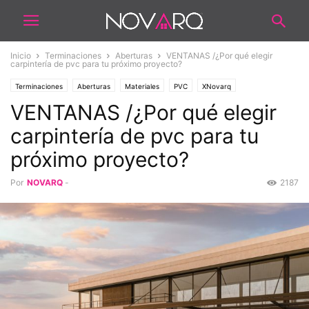
Inicio
Terminaciones
Aberturas
VENTANAS /¿Por qué elegir
carpintería de pvc para tu próximo proyecto?
Terminaciones
Aberturas
Materiales
PVC
XNovarq
VENTANAS /¿Por qué elegir
carpintería de pvc para tu
próximo proyecto?
Por
NOVARQ
-
2187