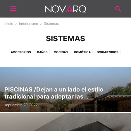
Inicio
Interiorismo
Sistemas
SISTEMAS
ACCESORIOS
BAÑOS
COCINAS
DOMÓTICA
DORMITORIOS
ESCALERAS
ESTILOS
ILUMINACIÓN
LAUNDRY
MOBILIARIOS
OFICINAS
PATIOS Y EXTERIOR
PERSIANAS/CORTINAS
PISCINAS
QUINCHOS
SALAS
SALÓN COMERCIAL
SISTEMAS
TEXTILES
PISCINAS /Dejan a un lado el estilo
tradicional para adoptar las...
septiembre 29, 2022