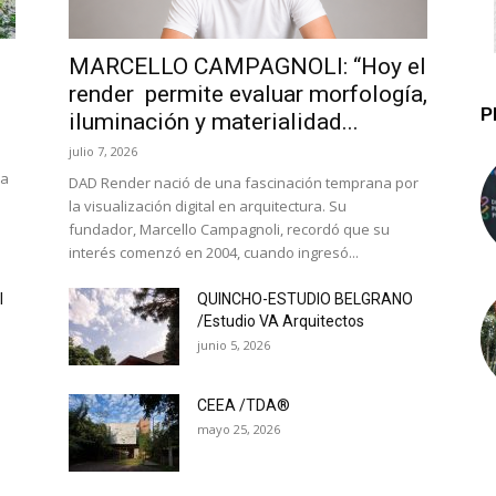
MARCELLO CAMPAGNOLI: “Hoy el
render permite evaluar morfología,
P
iluminación y materialidad...
julio 7, 2026
la
DAD Render nació de una fascinación temprana por
la visualización digital en arquitectura. Su
fundador, Marcello Campagnoli, recordó que su
interés comenzó en 2004, cuando ingresó...
l
QUINCHO-ESTUDIO BELGRANO
/Estudio VA Arquitectos
junio 5, 2026
CEEA /TDA®
mayo 25, 2026