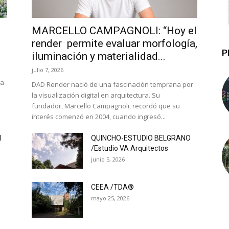
MARCELLO CAMPAGNOLI: “Hoy el
render permite evaluar morfología,
P
iluminación y materialidad...
julio 7, 2026
la
DAD Render nació de una fascinación temprana por
la visualización digital en arquitectura. Su
fundador, Marcello Campagnoli, recordó que su
interés comenzó en 2004, cuando ingresó...
l
QUINCHO-ESTUDIO BELGRANO
/Estudio VA Arquitectos
junio 5, 2026
CEEA /TDA®
mayo 25, 2026