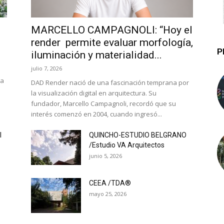
MARCELLO CAMPAGNOLI: “Hoy el
render permite evaluar morfología,
P
iluminación y materialidad...
julio 7, 2026
la
DAD Render nació de una fascinación temprana por
la visualización digital en arquitectura. Su
fundador, Marcello Campagnoli, recordó que su
interés comenzó en 2004, cuando ingresó...
l
QUINCHO-ESTUDIO BELGRANO
/Estudio VA Arquitectos
junio 5, 2026
CEEA /TDA®
mayo 25, 2026