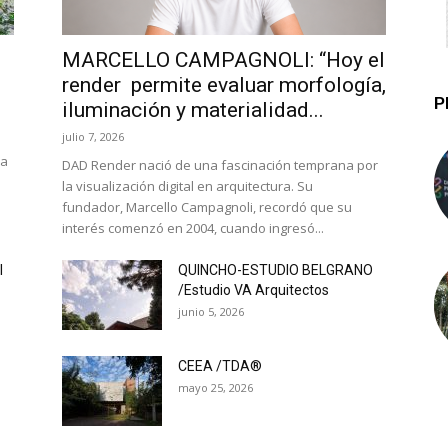
MARCELLO CAMPAGNOLI: “Hoy el
render permite evaluar morfología,
P
iluminación y materialidad...
julio 7, 2026
la
DAD Render nació de una fascinación temprana por
la visualización digital en arquitectura. Su
fundador, Marcello Campagnoli, recordó que su
interés comenzó en 2004, cuando ingresó...
l
QUINCHO-ESTUDIO BELGRANO
/Estudio VA Arquitectos
junio 5, 2026
CEEA /TDA®
mayo 25, 2026