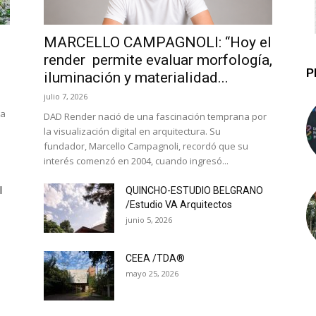
MARCELLO CAMPAGNOLI: “Hoy el
render permite evaluar morfología,
P
iluminación y materialidad...
julio 7, 2026
la
DAD Render nació de una fascinación temprana por
la visualización digital en arquitectura. Su
fundador, Marcello Campagnoli, recordó que su
interés comenzó en 2004, cuando ingresó...
l
QUINCHO-ESTUDIO BELGRANO
/Estudio VA Arquitectos
junio 5, 2026
CEEA /TDA®
mayo 25, 2026